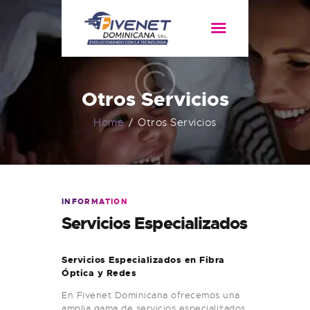
HOME
SERVICIOS
Otros Servicios
ACERCA DE
Home
Otros Servicios
INFORMATION
Servicios Especializados
Servicios Especializados en Fibra
Óptica y Redes
En Fivenet Dominicana ofrecemos una
amplia gama de servicios especializados