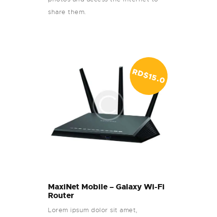
share them.
RD$
1
5
.0
0
MaxiNet Mobile – Galaxy Wi-Fi
Router
Lorem ipsum dolor sit amet,