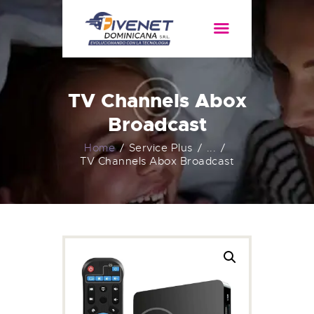
HOME
SERVICIOS
TV Channels Abox
ACERCA DE
Broadcast
Home
Service Plus
...
TV Channels Abox Broadcast