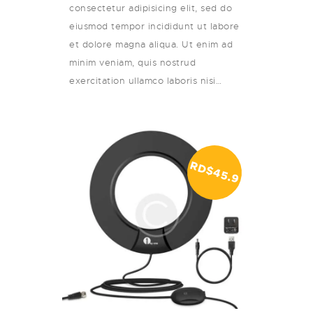
consectetur adipisicing elit, sed do
eiusmod tempor incididunt ut labore
et dolore magna aliqua. Ut enim ad
minim veniam, quis nostrud
exercitation ullamco laboris nisi…
RD$
4
5
.9
9